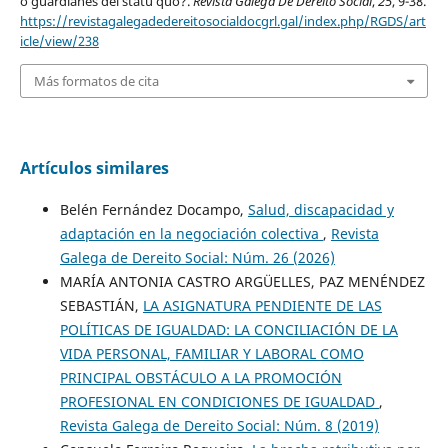
o guardianes del statu quo?.
Revista Galega De Dereito Social
,
25
, 9-38.
https://revistagalegadedereitosocialdocgrl.gal/index.php/RGDS/art
icle/view/238
Más formatos de cita
Artículos similares
Belén Fernández Docampo,
Salud, discapacidad y
adaptación en la negociación colectiva
,
Revista
Galega de Dereito Social: Núm. 26 (2026)
MARÍA ANTONIA CASTRO ARGÜELLES, PAZ MENÉNDEZ
SEBASTIÁN,
LA ASIGNATURA PENDIENTE DE LAS
POLÍTICAS DE IGUALDAD: LA CONCILIACIÓN DE LA
VIDA PERSONAL, FAMILIAR Y LABORAL COMO
PRINCIPAL OBSTÁCULO A LA PROMOCIÓN
PROFESIONAL EN CONDICIONES DE IGUALDAD
,
Revista Galega de Dereito Social: Núm. 8 (2019)