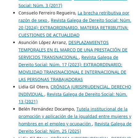
Social: Núm. 3 (2017)
Consuelo Ferreiro Regueiro,
La brecha retributiva por
razón de sexo
,
Revista Galega de Dereito Social: Núm.
20 (2024): EXTRAORDINARIO. MATERIA RETRIBUTIVA:
CUESTIONES DE ACTUALIDAD
Asunción López Arranz,
DESPLAZAMIENTOS
TEMPORALES EN EL MARCO DE UNA PRESTACIÓN DE
SERVICIOS TRANSNACIONAL
,
Revista Galega de
Dereito Social: Núm. 17 (2023): EXTRAORDINARIO:
MOVILIDAD TRANSNACIONAL E INTERNACIONAL DE
LAS PERSONAS TRABAJADORAS
Lidia Gil Otero,
CRÓNICA JURISPRUDENCIAL. DERECHO
INDIVIDUAL
,
Revista Galega de Dereito Social: Núm.
13 (2021)
Belén Fernández Docampo,
Tutela institucional de la
promoción y aplicación de la igualdad entre mujeres y
hombres en el empleo y ocupación
,
Revista Galega de
Dereito Social: Núm. 25 (2025)