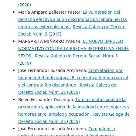
(2020)
María Amparo Ballester Pastor,
La vulneración del
derecho efectivo a la no discriminación laboral en las
empresas externalizadas
,
Revista Galega de Dereito
Social: Núm. 3 (2017)
MARGARITA MIÑARRO YANINI,
EL NUEVO IMPULSO
NORMATIVO CONTRA LA BRECHA RETRIBUTIVA ENTRE
SEXOS
,
Revista Galega de Dereito Social: Núm. 8
(2019)
José Fernando Lousada Arochena,
Contratación por
tiempo indefinido atípica. El contrato a tiempo parcial
y el contrato fijo discontinuo
,
Revista Galega de
Dereito Social: Núm. 23 (2025)
Belén Fernández Docampo,
Tutela institucional de la
promoción y aplicación de la igualdad entre mujeres y
hombres en el empleo y ocupación
,
Revista Galega de
Dereito Social: Núm. 25 (2025)
José Fernando Lousada Arochena,
Competencia
judicial y contrato de trabajo en el Reglamento