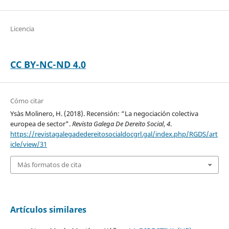
Licencia
CC BY-NC-ND 4.0
Cómo citar
Ysàs Molinero, H. (2018). Recensión: “La negociación colectiva
europea de sector".
Revista Galega De Dereito Social
,
4
.
https://revistagalegadedereitosocialdocgrl.gal/index.php/RGDS/art
icle/view/31
Más formatos de cita
Artículos similares