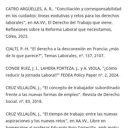
CATRO ARGÜELLES, A. R., “Conciliación y corresponsabilidad
en los cuidados: líneas evolutivas y retos para los derechos
laborales”, en AA.VV:, El Derecho del Trabajo que viene.
Reflexiones sobre la Reforma Laboral que necesitamos,
Colex, 2023.
CIALTI, P.-H. “El derecho a la desconexión en Francia: ¿más
de lo que parece?”, Temas Laborales, nº. 137, 2107.
CONDE RUIZ, J. I., LAHERA FORTEZA, J., y A. VIOLA, “¿Cómo
reducir la Jornada Laboral?” FEDEA Policy Paper nº. 2, 2024.
CRUZ VILLALÓN, J., “El concepto de trabajador subordinado
frente a las nuevas formas de empleo”. Revista de Derecho
Social. nº. 83, 2018.
CRUZ VILLALÓN, J., “El tiempo de trabajo: entre las nuevas
aspiraciones y los nuevos retos”, en AA.VV., Libre en
homenatge al profesor Eduardo Rojo Torrecilla, amb motiu