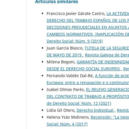
Artículos similares
Francisco Javier Gárate Castro,
LA ACTIVI
DERECHO DEL TRABAJO ESPAÑOL DE LOS F
DECISIONES PREJUDICIALES EN ASUNTOS 
CAMBIOS NORMATIVOS, INAPLICACIÓN D
Dereito Social: Núm. 9 (2019)
Juan García Blasco,
TUTELA DE LA SEGURID
DE MAYO DE 2019
,
Revista Galega de Dere
Milena Bogoni,
GARANTÍA DE INDEMNIDAD
DESDE EL DERECHO SOCIAL EUROPEO
,
Re
Fernando Valdés Dal-Ré,
A función de prot
Europea: entre a renovación e o continui
Isabel Olmos Parés,
EL RELEVO GENERACI
DEL CONTRATO DE TRABAJO A PROPÓSITO 
de Dereito Social: Núm. 12 (2021)
Lidia Gil Otero,
Derecho Individual
,
Revist
Helena Ysàs Molinero,
Recensión: “La nego
Social: Núm. 4 (2017)