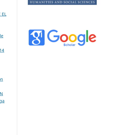
 EL
de
14
ón
ÓN
ega