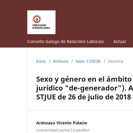
Consello Galego de Relacións Laborais
Actual
Inicio
/
Archivos
/
Núm. 7 (2018)
/
Doctrina
Sexo y género en el ámbit
jurídico “de-generador”). A
STJUE de 26 de julio de 201
Aránzazu Vicente Palacio
Universidad Jaume I-Castellón