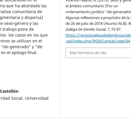
Vicente Palacio, A. (2019). Sexo y gén
aria que ha abordado las
el ámbito comunitario (Por un
mativa comunitaria de
ordenamiento jurídico “de-generador
agmentaria y dispersa)
Algunas reflexiones a propósito de la
de sexo-género y las
de 26 de julio de 2018 (Asunto M.B).
R
l trabajo pone de
Galega De Dereito Social
,
7
, 73-97.
los- los casos en los que
https://revistagalegadedereitosocial
inos se utilizan en el
.gal/index.php/RGDS/article/view/64
o “de-generado” y “de-
en el epílogo final.
Más formatos de cita
Castellón
ridad Social. Universidad