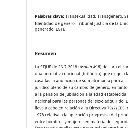
Palabras clave:
Transexualidad, Transgénero, Se
Identidad de género, Tribunal Justicia de la Un
generado, LGTBi
Resumen
La STJUE de 26-7-2018 (
Asunto M.B
) declara el ca
una normativa nacional (británica) que exige a 
casadas la anulación de su matrimonio para acc
jurídico pleno de su cambio de género, en tanto
a la pensión de jubilación a la edad establecid
nacional para las personas del sexo adquirido. 
lleva a cabo en relación a la Directiva 79/7/CEE
1978 relativa a la aplicación progresiva del prin
entre hombres y mujeres en materia de segurida
Este trabajo analiza este pronunciamiento judici