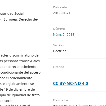
Publicado
2019-01-21
guridad Social,
ión Europea, Derecho de-
Número
Núm. 7 (2018)
Sección
Doctrina
rácter discriminatorio de
las personas transexuales
eder al reconocimiento
Licencia
 condicionante del acceso
a por el ordenamiento
CC BY-NC-ND 4.0
Este enjuiciamiento se
, de 19 de diciembre de
cipio de igualdad de trato
Cómo citar
d social.
al ubicándolo en el