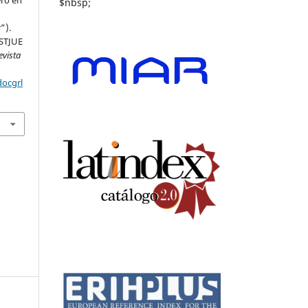
ero en
$nbsp;
”).
 STJUE
evista
docgrl