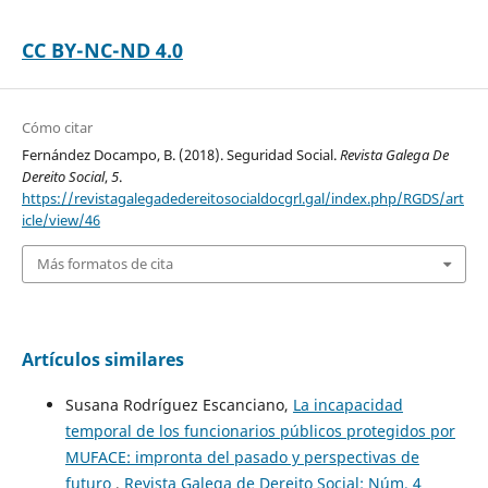
CC BY-NC-ND 4.0
Cómo citar
Fernández Docampo, B. (2018). Seguridad Social.
Revista Galega De
Dereito Social
,
5
.
https://revistagalegadedereitosocialdocgrl.gal/index.php/RGDS/art
icle/view/46
Más formatos de cita
Artículos similares
Susana Rodríguez Escanciano,
La incapacidad
temporal de los funcionarios públicos protegidos por
MUFACE: impronta del pasado y perspectivas de
futuro
,
Revista Galega de Dereito Social: Núm. 4