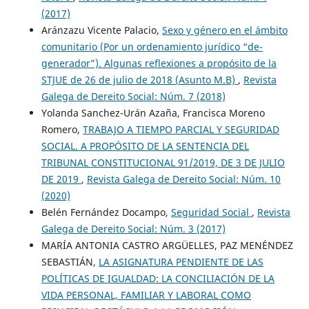
(2017)
Aránzazu Vicente Palacio,
Sexo y género en el ámbito
comunitario (Por un ordenamiento jurídico “de-
generador”). Algunas reflexiones a propósito de la
STJUE de 26 de julio de 2018 (Asunto M.B)
,
Revista
Galega de Dereito Social: Núm. 7 (2018)
Yolanda Sanchez-Urán Azaña, Francisca Moreno
Romero,
TRABAJO A TIEMPO PARCIAL Y SEGURIDAD
SOCIAL. A PROPÓSITO DE LA SENTENCIA DEL
TRIBUNAL CONSTITUCIONAL 91/2019, DE 3 DE JULIO
DE 2019
,
Revista Galega de Dereito Social: Núm. 10
(2020)
Belén Fernández Docampo,
Seguridad Social
,
Revista
Galega de Dereito Social: Núm. 3 (2017)
MARÍA ANTONIA CASTRO ARGÜELLES, PAZ MENÉNDEZ
SEBASTIÁN,
LA ASIGNATURA PENDIENTE DE LAS
POLÍTICAS DE IGUALDAD: LA CONCILIACIÓN DE LA
VIDA PERSONAL, FAMILIAR Y LABORAL COMO