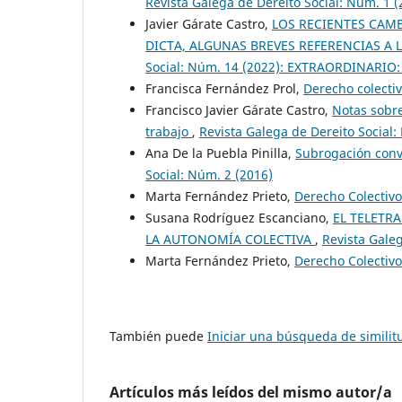
Revista Galega de Dereito Social: Núm. 1 (
Javier Gárate Castro,
LOS RECIENTES CAMB
DICTA, ALGUNAS BREVES REFERENCIAS A
Social: Núm. 14 (2022): EXTRAORDINARI
Francisca Fernández Prol,
Derecho colecti
Francisco Javier Gárate Castro,
Notas sobre
trabajo
,
Revista Galega de Dereito Social:
Ana De la Puebla Pinilla,
Subrogación conv
Social: Núm. 2 (2016)
Marta Fernández Prieto,
Derecho Colectiv
Susana Rodríguez Escanciano,
EL TELETR
LA AUTONOMÍA COLECTIVA
,
Revista Galeg
Marta Fernández Prieto,
Derecho Colectiv
También puede
Iniciar una búsqueda de simili
Artículos más leídos del mismo autor/a