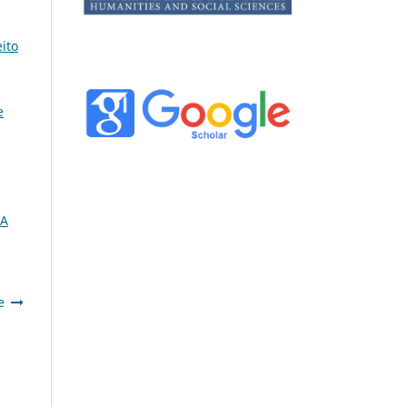
ito
e
 A
e