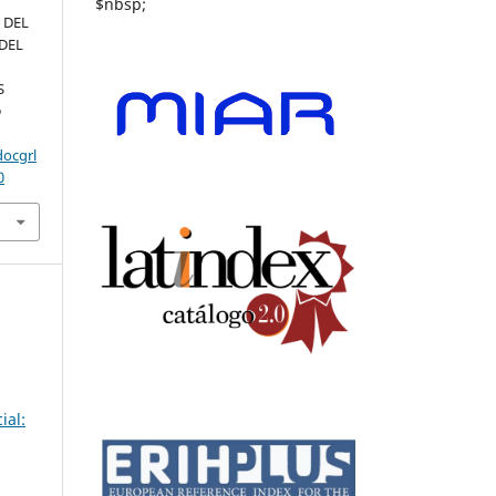
$nbsp;
O DEL
 DEL
S
o
docgrl
0
ial: